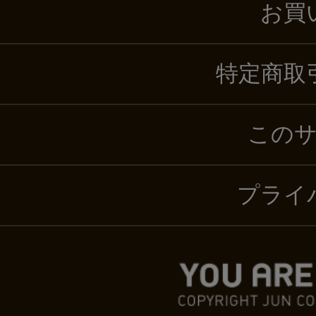
お買
特定商取
この
プライ