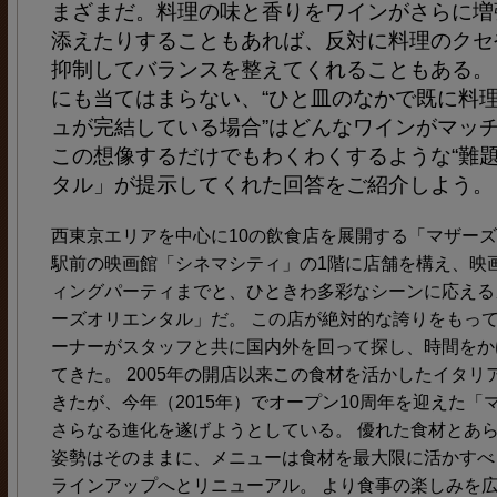
まざまだ。料理の味と香りをワインがさらに増
添えたりすることもあれば、反対に料理のクセ
抑制してバランスを整えてくれることもある。
にも当てはまらない、“ひと皿のなかで既に料
ュが完結している場合”はどんなワインがマッ
この想像するだけでもわくわくするような“難題
タル」が提示してくれた回答をご紹介しよう。
西東京エリアを中心に10の飲食店を展開する「マザー
駅前の映画館「シネマシティ」の1階に店舗を構え、映
ィングパーティまでと、ひときわ多彩なシーンに応える
ーズオリエンタル」だ。 この店が絶対的な誇りをもっ
ーナーがスタッフと共に国内外を回って探し、時間をか
てきた。 2005年の開店以来この食材を活かしたイタ
きたが、今年（2015年）でオープン10周年を迎えた
さらなる進化を遂げようとしている。 優れた食材とあ
姿勢はそのままに、メニューは食材を最大限に活かすべ
ラインアップへとリニューアル。 より食事の楽しみを