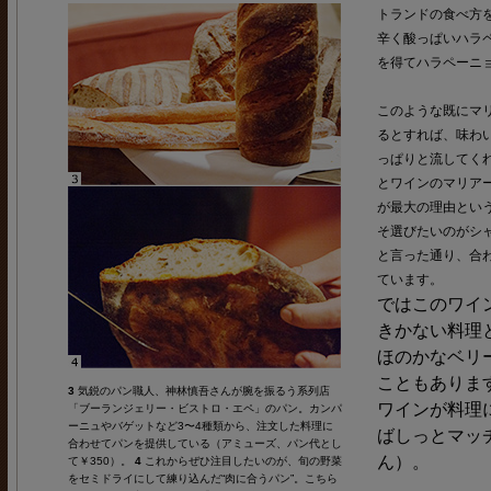
トランドの食べ方
辛く酸っぱいハラ
を得てハラペーニ
このような既にマ
るとすれば、味わ
っぱりと流してく
とワインのマリアー
が最大の理由とい
そ選びたいのがシャ
と言った通り、合
ています。
ではこのワイ
きかない料理
ほのかなベリ
こともありま
3
気鋭のパン職人、神林慎吾さんが腕を振るう系列店
ワインが料理
「ブーランジェリー・ビストロ・エペ」のパン。カンパ
ーニュやバゲットなど3〜4種類から、注文した料理に
ばしっとマッ
合わせてパンを提供している（アミューズ、パン代とし
ん）。
て￥350）。
4
これからぜひ注目したいのが、旬の野菜
をセミドライにして練り込んだ“肉に合うパン”。こちら