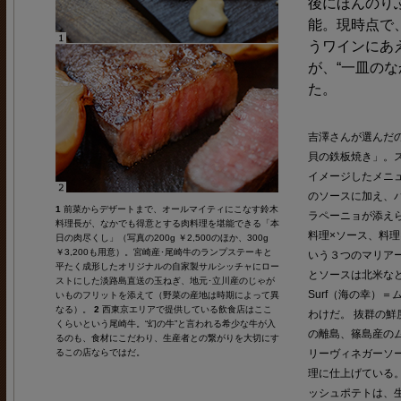
後にほんのり
能。現時点で
うワインにあ
が、“一皿の
た。
吉澤さんが選んだ
貝の鉄板焼き」。
イメージしたメニ
のソースに加え、
1
前菜からデザートまで、オールマイティにこなす鈴木
ラペーニョが添え
料理長が、なかでも得意とする肉料理を堪能できる「本
料理×ソース、料理
日の肉尽くし」（写真の200g ￥2,500のほか、300g
￥3,200も用意）。宮崎産･尾崎牛のランプステーキと
いう３つのマリア
平たく成形したオリジナルの自家製サルシッチャにロー
とソースは北米などで
ストにした淡路島直送の玉ねぎ、地元･立川産のじゃが
Surf（海の幸）＝
いものフリットを添えて（野菜の産地は時期によって異
なる）。
2
西東京エリアで提供している飲食店はここ
わけだ。 抜群の
くらいという尾崎牛。“幻の牛”と言われる希少な牛が入
の離島、篠島産の
るのも、食材にこだわり、生産者との繋がりを大切にす
るこの店ならではだ。
リーヴィネガーソ
理に仕上げている
ッシュポテトは、