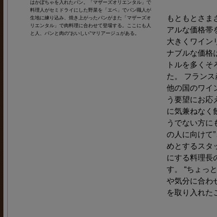
はかぼちゃを入れたパン。「マザーズオリエンタル」で
料理人がセミドライにした野菜を「エペ」でパン職人が
もともとさま
生地に練り込み、焼き上がったパンがまた「マザーズオ
リエンタル」で肉料理に合わせて登場する。ここにも人
アルな価格帯
と人、パンと肉の“おいしい”マリアージュがある。
大きくワインリ
ナブルな価格は
トルを多くそ
た。 フラン
他の国のワイ
う要望にお応
に気兼ねなく
うでない方に
の人に向けて
めとするスタ
にする料理長
す。 “ちょっ
や気分に合わ
を取り入れた