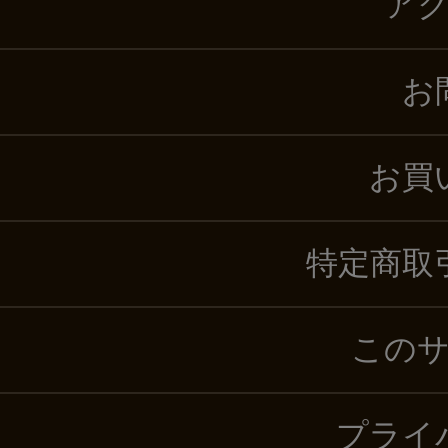
ア
お
お買
特定商取
この
プライ