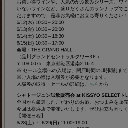
お買い得ワインや、人気のがぶ飲みシリーズ、ワ
いないワインなど、盛りだくさんのランナップで
だけますので、是非お気軽にお立ち寄りください
6/12(木) 10:30～20:00
6/13(金) 10:30～20:00
6/14(土) 10:30～18:30
6/15(日) 10:30～17:00
会場：THE GRAND HALL
（品川グランドセントラルタワー3Ｆ）
〒108-0075 東京都港区港南2-16-4
※ セール会場への入場は、閉店時間の1時間前まで
※ご入場の際は入場券が必要となります。
入場券の取得・セールの詳細は
こちら
から
シャトージュン試飲販売会 at KISSYO SELECT
全国から厳選したこだわりのお酒、おつまみを販売するK
今回は横浜店で開催いたします。ぜひお立ち寄り
【開催日程】
6/28(土) ・ 6/29(日) 11:00~19:00