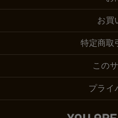
お買
特定商取
この
プライ