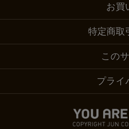
お買
特定商取
この
プライ