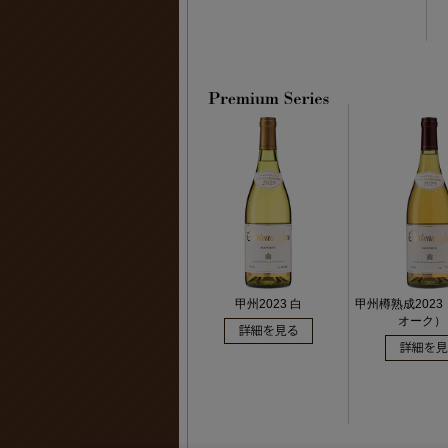
甲州2023 白
甲州樽熟成202
オーク）