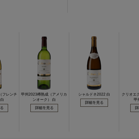
3（フレンチ
甲州2023樽熟成（アメリカ
シャルドネ2022 白
クリオエ
 白
ンオーク） 白
甲州