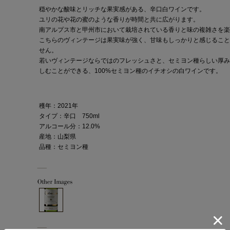
穏やかな酸味とリッチな果実感がある、辛口白ワインです。
ユリの花や花の蜜のような香りが時間と共に広がります。
南アルプス市と甲州市において栽培されている香りと味の複雑さを楽
こちらのヴィンテージは果実味が強く、甘味もしっかりと感じること
せん。
若いヴィンテージならではのフレッシュさと、セミヨン種らしい厚み
しむことができる、100%セミヨン種のイチオシの白ワインです。
穫年：2021年
タイプ：辛口 750ml
アルコール分：12.0%
産地：山梨県
品種：セミヨン種