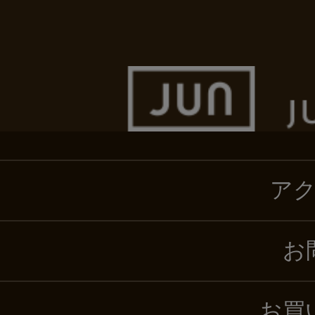
ア
お
お買